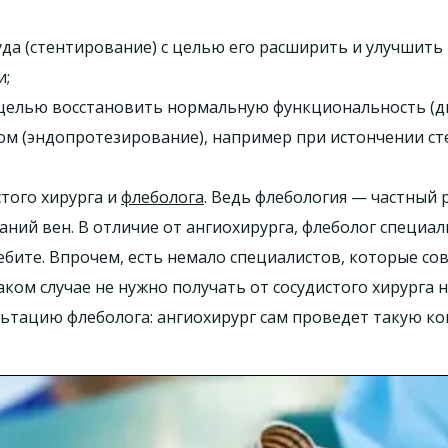
уда (стентирование) с целью его расширить и улучшить к
и;
 целью восстановить нормальную функциональность (ди
ом (эндопротезирование), например при истончении ст
стого хирурга и
флеболога
. Ведь флебология — частный
ний вен. В отличие от ангиохирурга, флеболог специал
лебите. Впрочем, есть немало специалистов, которые 
аком случае не нужно получать от сосудистого хирурга 
ьтацию флеболога: ангиохирург сам проведет такую ко