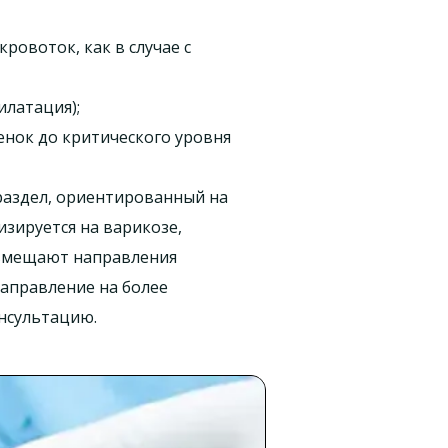
ровоток, как в случае с
латация);
енок до критического уровня
 раздел, ориентированный на
изируется на варикозе,
совмещают направления
направление на более
нсультацию.