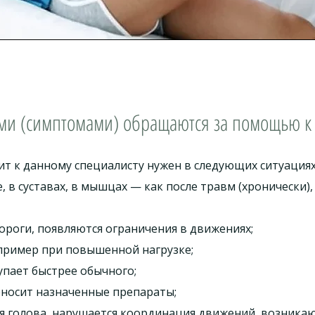
ми (симптомами) обращаются за помощью к 
т к данному специалисту нужен в следующих ситуациях
в суставах, в мышцах — как после травм (хронически), т
ороги, появляются ограничения в движениях;
апример при повышенной нагрузке;
упает быстрее обычного;
еносит назначенные препараты;
ся голова, нарушается координация движений, возника