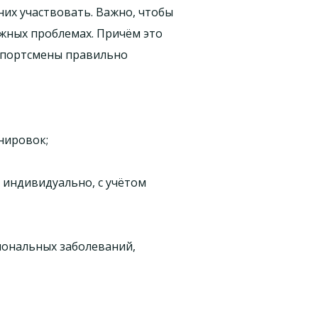
их участвовать. Важно, чтобы
жных проблемах. Причём это
 спортсмены правильно
нировок;
 индивидуально, с учётом
иональных заболеваний,