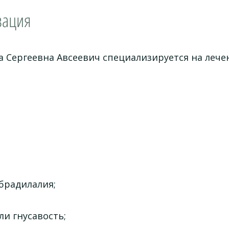
зация
а Сергеевна Авсеевич специализируется на лече
 брадилалия;
ли гнусавость;