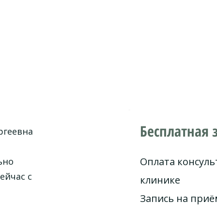
Бесплатная 
ргеевна
Оплата консуль
ьно
ейчас с
клинике
Запись на при