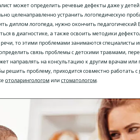
иалист может определить речевые дефекты даже у детей
ально целенаправленно устранить логопедическую проб
ить диплом логопеда, нужно окончить педагогический 
ься в диагностике, а также освоить методики дефектол
 речи, то этими проблемами занимаются специалисты
определить связь проблемы с детскими травмами, пер
ожет направлять на консультацию к другим врачам ил
обы решить проблему, приходится совместно работать с
же
отоларингологом
или
стоматологом
.