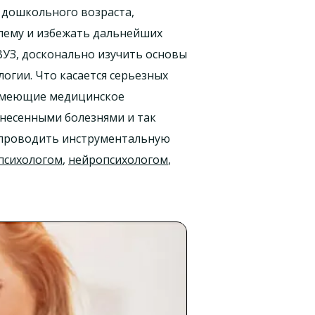
 дошкольного возраста,
лему и избежать дальнейших
ВУЗ, досконально изучить основы
огии. Что касается серьезных
 имеющие медицинское
енесенными болезнями и так
и проводить инструментальную
психологом
,
нейропсихологом
,