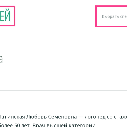
а
Латинская Любовь Семеновна
— логопед со ста
более 50 лет. Врач высшей категории.