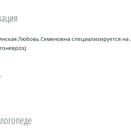
зация
инская Любовь Семеновна специализируется на 
гоневроз);
.
 логопеде