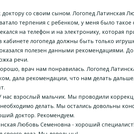
 доктору со своим сыном. Логопед Латинская Л
ватало терпения с ребенком, у меня было такое
екался на телефон и на электронику, которая пр
в кабинете логопеда должны быть только игрушк
оказался полезен данными рекомендациями. Док
ржка речи.
хорошо, врач нам понравилась. Логопед Латинс
ком, дала рекомендации, что нам делать дальше
т.
У нас взрослый мальчик. Мы проводили коррекц
 необходимо делать. Мы остались довольны кон
оший доктор. Рекомендуем.
нская Любовь Семеновна - хороший специалист!
 своего дела. Мы довольны!