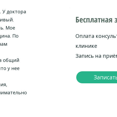
 У доктора
Бесплатная 
чивый.
ь. Мое
Оплата консуль
щина. По
нам
клинике
Запись на при
ла общий
то у нее
Записать
ия,
внимательно