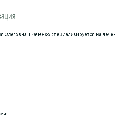
зация
я Олеговна Ткаченко специализируется на лече
ия;