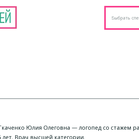
Ткаченко Юлия Олеговна
— логопед со стажем р
6 лет. Врач высшей категории.