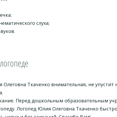
ечка;
нематического слуха;
вуков.
 логопеде
 Олеговна Ткаченко внимательная, не упустит 
а.
икание. Перед дошкольным образовательным учр
гопеду. Логопед Юлия Олеговна Ткаченко быстро 
ь четче и без заиканий. Спасибо Вам!