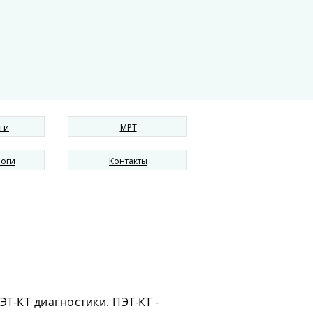
ги
МРТ
логи
Контакты
Т-КТ диагностики. ПЭТ-КТ -