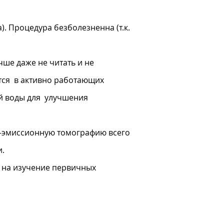
 Процедура безболезненна (т.к.
чше даже не читать и не
ется в активно работающих
ой воды для улучшения
но-эмиссионную томографию всего
и.
 на изучение первичных