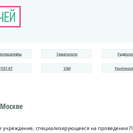
иотерапевты
Гематологи
Радиоло
ПЭТ-КТ
УЗИ
Рентгено
 Москве
е учреждение, специализирующееся на проведении ПЭ