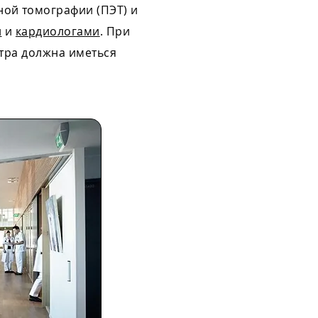
ой томографии (ПЭТ) и
и
и
кардиологами
. При
тра должна иметься