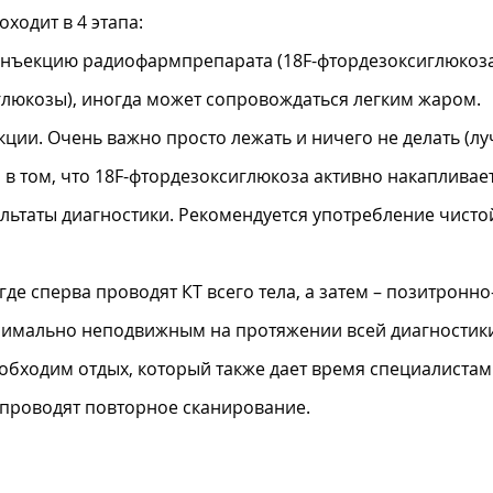
ходит в 4 этапа:
нъекцию радиофармпрепарата (18F-фтордезоксиглюкоза).
глюкозы), иногда может сопровождаться легким жаром.
кции. Очень важно просто лежать и ничего не делать (лу
о в том, что 18F-фтордезоксиглюкоза активно накаплива
ультаты диагностики. Рекомендуется употребление чист
де сперва проводят КТ всего тела, а затем – позитрон
ксимально неподвижным на протяжении всей диагностик
бходим отдых, который также дает время специалистам
 проводят повторное сканирование.