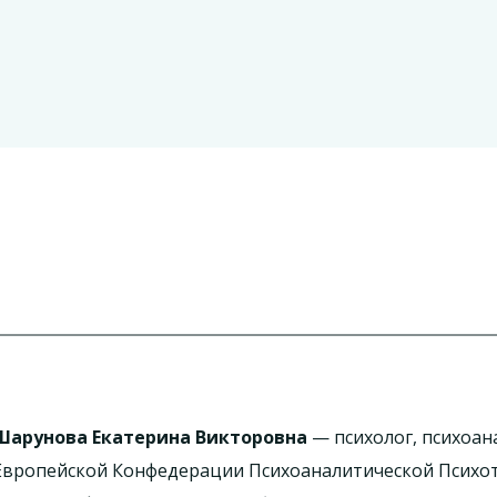
Шарунова Екатерина Викторовна
— психолог, психоан
Европейской Конфедерации Психоаналитической Психо