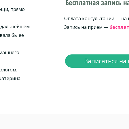
Бесплатная запись н
ощи, прямо
Оплата консультации — на 
в дальнейшем
Запись на приём —
беспла
вала бы ее
омашнего
Записаться на 
ологом.
Екатерина