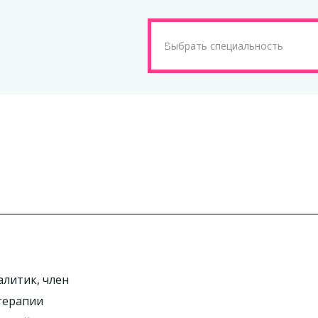
алитик, член
терапии