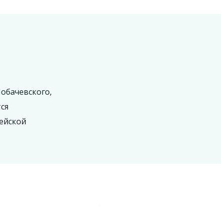
обачевского,
ся
ейской