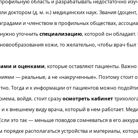
профильную область и разрабатывать недостаточно изу
 или доктором (д. м. н.) медицинских наук. Звания (доце
аградами и членством в профильных обществах, ассоциа
 нужно уточнить
специализацию
, которой он обладает.
 новообразования кожи, то желательно, чтобы врач был
вами и оценками
, которые оставляют пациенты. Важно
ниями — реальные, а не «накрученные». Поэтому стоит о
стно. Тогда и к информации от пациентов можно подойти
иема, войдя, стоит сразу
осмотреть кабинет
трихолога
и к внешнему виду врача, который в нем работает. Мед
 Если это так — меньше поводов сомневаться в его аккур
ом порядке располагаться устройства и материалы, котор