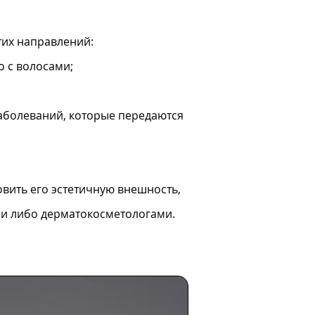
тих направлений:
 с волосами;
аболеваний, которые передаются
овить его эстетичную внешность,
ми либо дерматокосметологами.