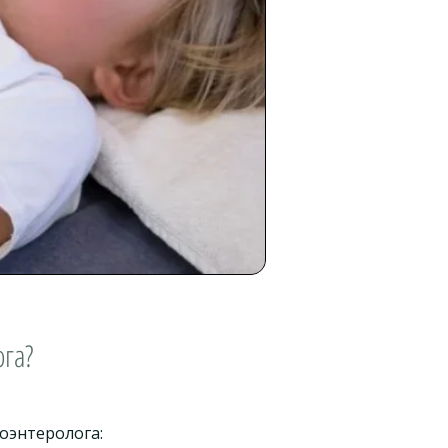
ога?
оэнтеролога: