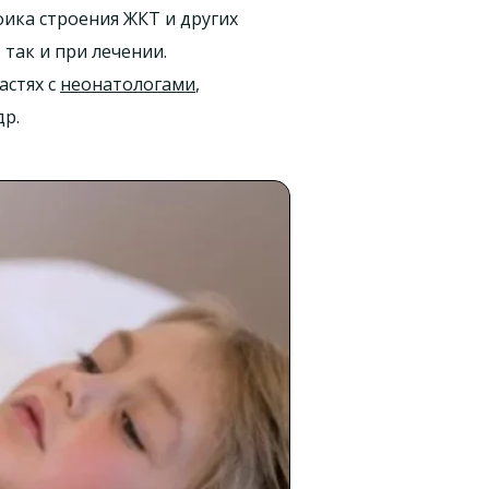
фика строения ЖКТ и других
так и при лечении.
астях с
неонатологами
,
др.