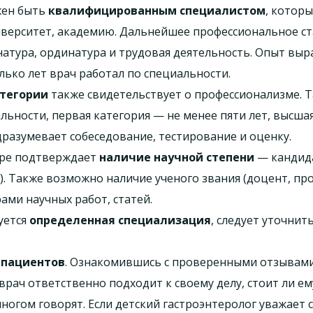
жен быть
квалифицированным специалистом
, котор
ниверситет, академию. Дальнейшее профессиональное с
тура, ординатура и трудовая деятельность. Опыт выраж
ько лет врач работал по специальности.
тегории
также свидетельствует о профессионализме. Та
льности, первая категория — не менее пяти лет, высша
разумевает собеседование, тестирование и оценку.
фере подтверждает
наличие научной степени
— кандидат
н.). Также возможно наличие ученого звания (доцент, пр
ами научных работ, статей.
уется
определенная специализация
, следует уточнит
 пациентов
. Ознакомившись с проверенными отзывами
врач ответственно подходит к своему делу, стоит ли ем
многом говорят. Если детский гастроэнтеролог уважает