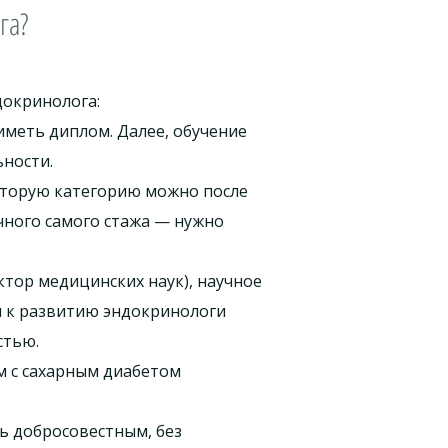
га?
докринолога:
иметь диплом. Далее, обучение
ьности.
вторую категорию можно после
очного самого стажа — нужно
тор медицинских наук), научное
я к развитию эндокринологи
стью.
м с сахарным диабетом
ь добросовестным, без