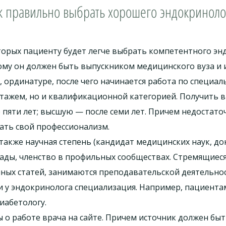
к правильно выбрать хорошего эндокриноло
орых пациенту будет легче выбрать компетентного эн
ому он должен быть выпускником медицинского вуза и 
 ординатуре, после чего начинается работа по специал
стажем, но и квалификационной категорией. Получить 
е пяти лет; высшую — после семи лет. Причем недостат
ать свой профессионализм.
кже научная степень (кандидат медицинских наук, док
грады, членство в профильных сообществах. Стремящиес
ных статей, занимаются преподавательской деятельно
ли у эндокринолога специализация. Например, пациента
иабетологу.
 о работе врача на сайте. Причем источник должен быт