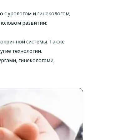
 с урологом и гинекологом;
 половом развитии;
докринной системы. Также
угие технологии.
ургами, гинекологами,