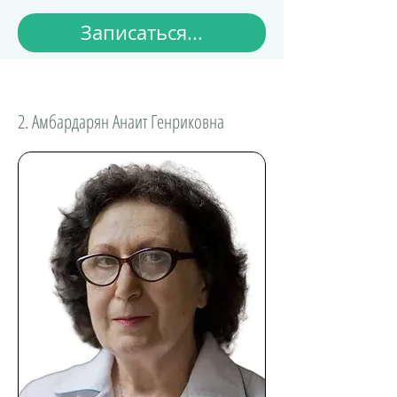
Записаться...
2. Амбардарян Анаит Генриковна