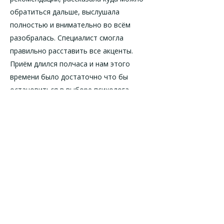
обратиться дальше, выслушала
полностью и внимательно во всём
разобралась. Специалист смогла
правильно расставить все акценты.
Приём длился полчаса и нам этого
времени было достаточно что бы
остановиться в выборе психолога.
Аклима Накиповна также поделилась
своим номером и сказала, что в случае
если что-то не получится мы можем
обратиться к ней и не теряться.
Доктор очень доброжелательный и
профессиональный. Она назначила нам
обследование и сделала назначения.
Данного специалиста выбирала по
отзывам и территориально. Очень
профессиональный врач. Доктор сразу