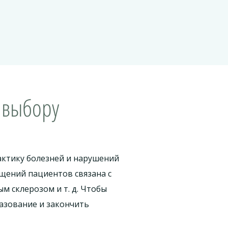
 выбору
актику болезней и нарушений
щений пациентов связана с
м склерозом и т. д. Чтобы
азование и закончить