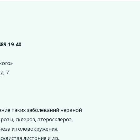
489-19-40
кого»
д. 7
ение таких заболеваний нервной
розы, склероз, атеросклероз,
неза и головокружения,
судистая дистония и др.