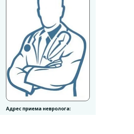
Адрес приема невролога:
«Авеню-Комарова»
г. Ростов-на-Дону, ул. б-р