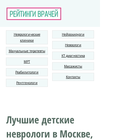
Неврологические
Нейрохирурги
клиники
Неврологи
Мануальные терапевты
КТ диагностика
МРТ
Массажисты
Реабилитологи
Контакты
Рентгенологи
Лучшие детские
неврологи в Москве,