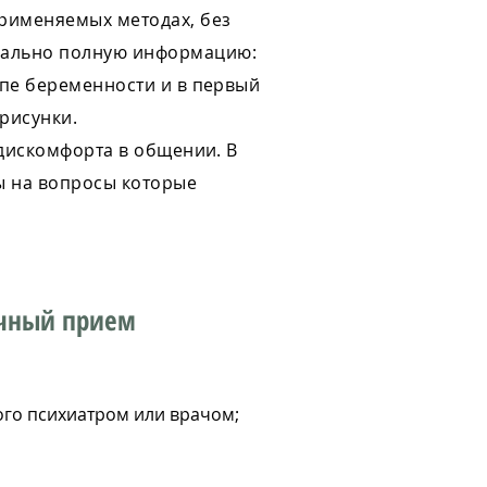
применяемых методах, без
мально полную информацию:
апе беременности и в первый
рисунки.
о дискомфорта в общении.
В
ты на вопросы которые
ичный прием
ого психиатром или врачом;