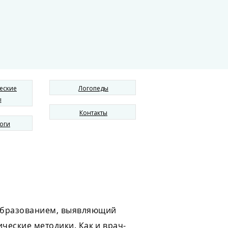
еские
Логопеды
ы
Контакты
оги
 образованием, выявляющий
ческие методики. Как и врач-