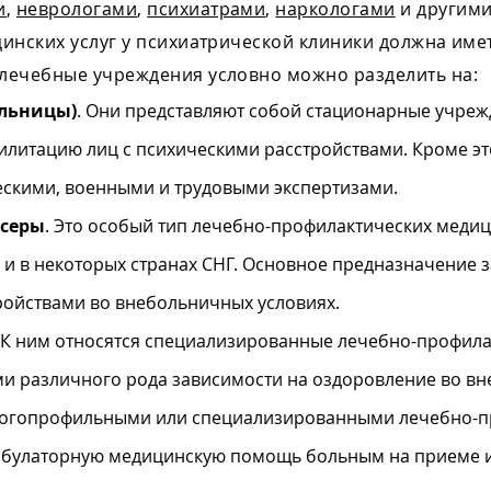
и
,
неврологами
,
психиатрами
,
наркологами
и другим
инских услуг у психиатрической клиники должна име
лечебные учреждения условно можно разделить на:
ольницы)
. Они представляют собой стационарные учреж
литацию лиц с психическими расстройствами. Кроме эт
скими, военными и трудовыми экспертизами.
нсеры
. Это особый тип лечебно-профилактических меди
к и в некоторых странах СНГ. Основное предназначение
ройствами во внебольничных условиях.
. К ним относятся специализированные лечебно-профила
и различного рода зависимости на оздоровление во вн
многопрофильными или специализированными лечебно-п
мбулаторную медицинскую помощь больным на приеме ил