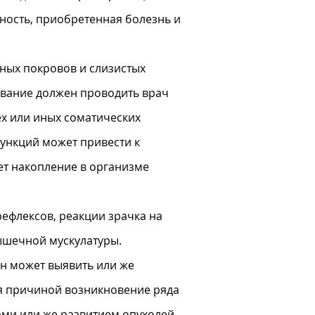
нность, приобретенная болезнь и
жных покровов и слизистых
ование должен проводить врач
ех или иных соматических
ункций может привести к
ет накопление в организме
рефлексов, реакции зрачка на
ышечной мускулатуры.
он может выявить или же
ся причиной возникновение ряда
ами или же развитием опухолей.