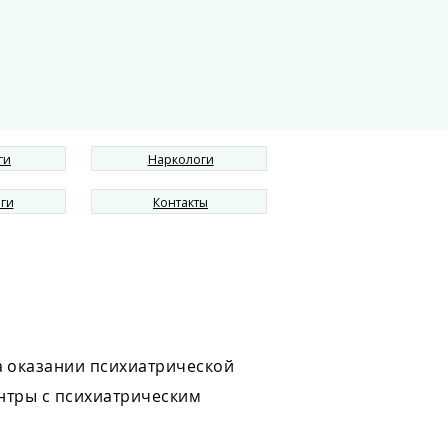
ги
Наркологи
ги
Контакты
а оказании психиатрической
нтры с психиатрическим