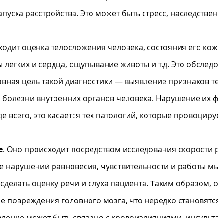
уска расстройства. Это может быть стресс, наследстве
 входит оценка телосложения человека, состояния его ко
 легких и сердца, ощупывание животы и т.д. Это обслед
овная цель такой диагностики — выявление признаков т
 болезни внутренних органов человека. Нарушение их ф
 всего, это касается тех патологий, которые провоциру
е
. Оно происходит посредством исследования скорости 
е нарушений равновесия, чувствительности и работы м
делать оценку речи и слуха пациента. Таким образом, 
ые повреждения головного мозга, что нередко становят
вление может быть связано с кровоизлияниями, инсульт