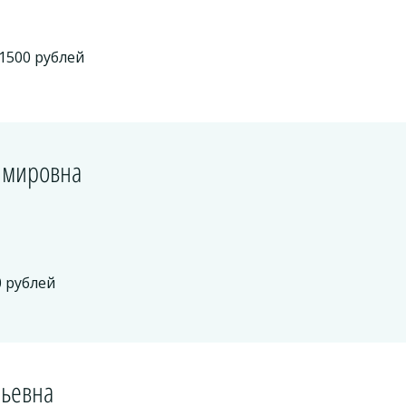
1500 рублей
димировна
0 рублей
льевна