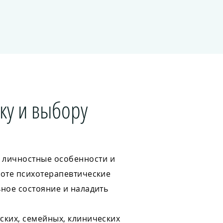
ку и выбору
 личностные особенности и
боте психотерапевтические
ьное состояние и наладить
ских, семейных, клинических