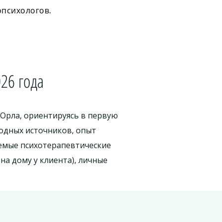
опсихологов.
26 года
 Орла, ориентируясь в первую
одных источников, опыт
емые психотерапевтические
а дому у клиента), личные