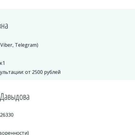
вна
Viber, Telegram)
4к1
ультации: от 2500 рублей
 Давыдова
926330
оворенности)