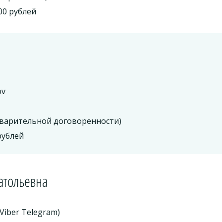
00 рублей
ov
едварительной договоренности)
рублей
атольевна
Viber Telegram)