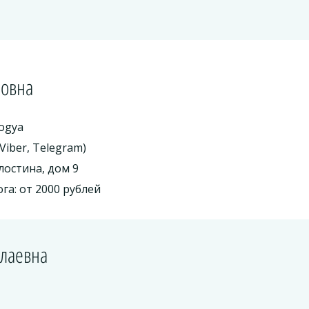
ровна
ogya
Viber, Telegram)
лостина, дом 9
га: от 2000 рублей
олаевна